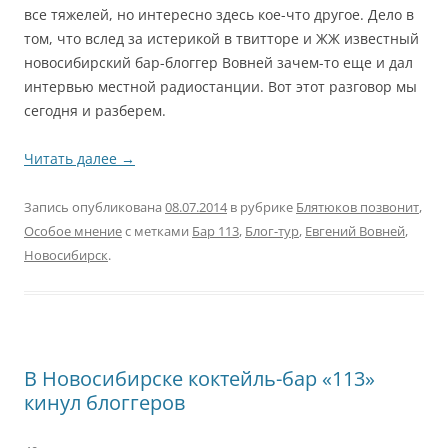
все тяжелей, но интересно здесь кое-что другое. Дело в
том, что вслед за истерикой в твитторе и ЖЖ известный
новосибирский бар-блоггер Вовней зачем-то еще и дал
интервью местной радиостанции. Вот этот разговор мы
сегодня и разберем.
Читать далее
→
Запись опубликована
08.07.2014
в рубрике
Блятюков позвонит
,
Особое мнение
с метками
Бар 113
,
Блог-тур
,
Евгений Вовней
,
Новосибирск
.
В Новосибирске коктейль-бар «113»
кинул блоггеров