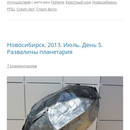
путушествия
с метками
Fisheye
,
Крестный ход
,
Новосибирск
,
РПЦ
,
Стрит-Арт
,
Стрит-фото
.
Новосибирск. 2013. Июль. День 5.
Развалины планетария
7 комментариев