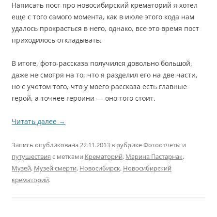
Написать пост про новосибирский крематорий я хотел
еще с того самого момента, как в июле этого кода нам
удалось прокрасться в него, однако, все это время пост
приходилось откладывать.
В итоге, фото-рассказа получился довольно большой,
даже не смотря на то, что я разделил его на две части,
но с учетом того, что у моего рассказа есть главные
герой, а точнее героини — оно того стоит.
Читать далее
→
Запись опубликована
22.11.2013
в рубрике
Фотоотчеты и
путушествия
с метками
Крематорий
,
Марина Пастарнак
,
Музей
,
Музей смерти
,
Новосибирск
,
Новосибирский
крематорий
.