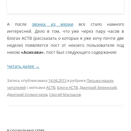
А после
звонка из мэрии
все стало намного
интересней. Дело в том, что уже через пару часов в
блогах АСТВ (рассказать о которых я уже хочу почти две
недели) появляется пост от некоего пользователя под
ником
«Асикава»
, пост был следующего содержания:
Читать далее
→
Запись опубликована
14.04.2013
в рубрике
Письма наших
читателей
с метками
АСТВ
,
Блоги АСТВ
,
Дмитрий Зелинский
,
Дмитрий Холмогоров
,
Сергей Маслаков
.
В СОЦИАЛЬНЫХ СЕТЯХ