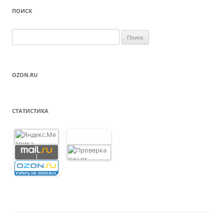
ПОИСК
Н
а
й
т
OZON.RU
и
:
СТАТИСТИКА