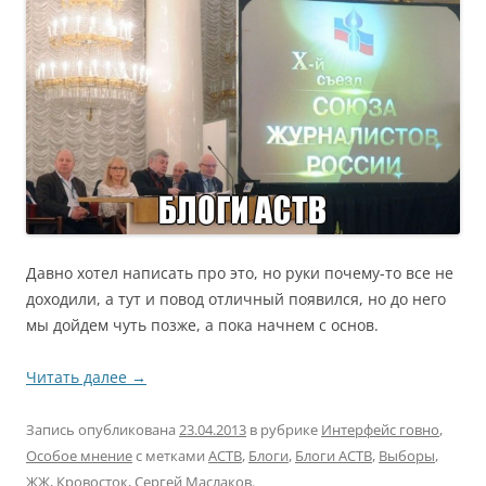
Давно хотел написать про это, но руки почему-то все не
доходили, а тут и повод отличный появился, но до него
мы дойдем чуть позже, а пока начнем с основ.
Читать далее
→
Запись опубликована
23.04.2013
в рубрике
Интерфейс говно
,
Особое мнение
с метками
АСТВ
,
Блоги
,
Блоги АСТВ
,
Выборы
,
ЖЖ
,
Кровосток
,
Сергей Маслаков
.